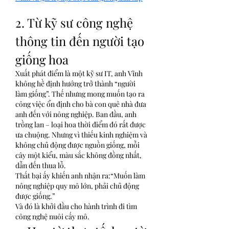
2. Từ kỹ sư công nghệ 
thông tin đến người tạo 
giống hoa
Xuất phát điểm là một kỹ sư IT, anh Vĩnh 
không hề định hướng trở thành “người 
làm giống”. Thế nhưng mong muốn tạo ra 
công việc ổn định cho bà con quê nhà đưa 
anh đến với nông nghiệp. Ban đầu, anh 
trồng lan – loại hoa thời điểm đó rất được 
ưa chuộng. Nhưng vì thiếu kinh nghiệm và 
không chủ động được nguồn giống, mỗi 
cây một kiểu, màu sắc không đồng nhất, 
dẫn đến thua lỗ.
Thất bại ấy khiến anh nhận ra:“Muốn làm 
nông nghiệp quy mô lớn, phải chủ động 
được giống.”
Và đó là khởi đầu cho hành trình đi tìm 
công nghệ nuôi cấy mô.