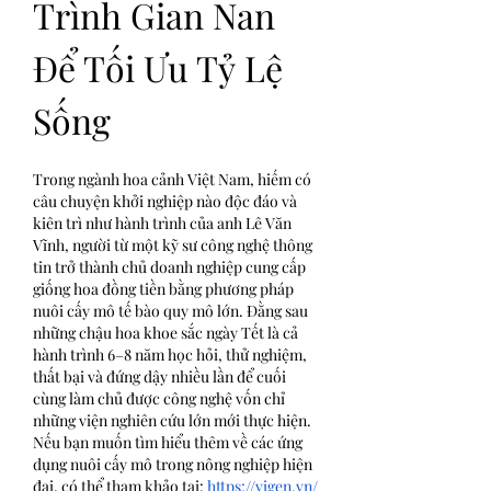
Trình Gian Nan 
Để Tối Ưu Tỷ Lệ 
Sống
Trong ngành hoa cảnh Việt Nam, hiếm có 
câu chuyện khởi nghiệp nào độc đáo và 
kiên trì như hành trình của anh Lê Văn 
Vĩnh, người từ một kỹ sư công nghệ thông 
tin trở thành chủ doanh nghiệp cung cấp 
giống hoa đồng tiền bằng phương pháp 
nuôi cấy mô tế bào quy mô lớn. Đằng sau 
những chậu hoa khoe sắc ngày Tết là cả 
hành trình 6–8 năm học hỏi, thử nghiệm, 
thất bại và đứng dậy nhiều lần để cuối 
cùng làm chủ được công nghệ vốn chỉ 
những viện nghiên cứu lớn mới thực hiện.
Nếu bạn muốn tìm hiểu thêm về các ứng 
dụng nuôi cấy mô trong nông nghiệp hiện 
đại, có thể tham khảo tại: 
https://vigen.vn/