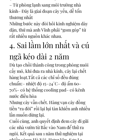
– Từ phòng lạnh sang môi trường nhà 
kính– Đây là giai đoạn cây yếu, dễ tổn 
thương nhất
Những bước này đòi hỏi kinh nghiệm dày 
dặn, thứ mà anh Vĩnh phải “gom góp” từ 
rất nhiều nguồn khác nhau.
4. Sai lầm lớn nhất và cú 
ngã kéo dài 2 năm
Dù tạo chồi thành công trong phòng nuôi 
cấy mô, khi đưa ra nhà kính, cây lại chết 
hàng loạt.Tất cả các chỉ số đều đúng 
chuẩn:– nhiệt độ 15–24°C– độ ẩm 60–
70%– có hệ thống cooling pad– có kênh 
nước điều hòa
Nhưng cây vẫn chết. Hàng vạn cây đồng 
tiền “ra đời” rồi lại lụi tàn khiến anh nhiều 
lần muốn dừng lại.
Cuối cùng, anh quyết định đem cây đi gửi 
các nhà vườn từ Bắc vào Nam để thử ra 
ngôi. Kết quả sau 1 năm thử nghiệm tại 
nhiều vùng: Hà Nội, Hưng Yên, Sơn La… 