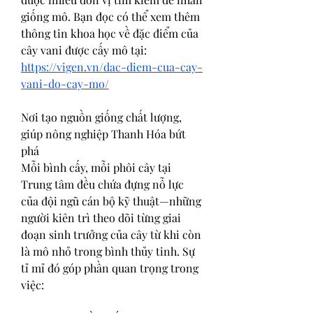
giống mô. Bạn đọc có thể xem thêm 
thông tin khoa học về đặc điểm của 
cây vani được cấy mô tại:
https://vigen.vn/dac-diem-cua-cay-
vani-do-cay-mo/
Nơi tạo nguồn giống chất lượng, 
giúp nông nghiệp Thanh Hóa bứt 
phá
Mỗi bình cấy, mỗi phôi cây tại 
Trung tâm đều chứa đựng nỗ lực 
của đội ngũ cán bộ kỹ thuật—những 
người kiên trì theo dõi từng giai 
đoạn sinh trưởng của cây từ khi còn 
là mô nhỏ trong bình thủy tinh. Sự 
tỉ mỉ đó góp phần quan trọng trong 
việc: