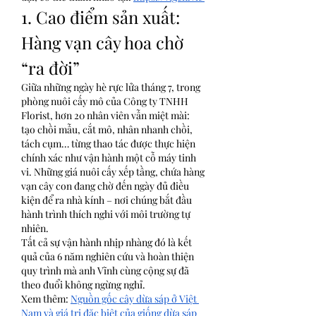
1. Cao điểm sản xuất: 
Hàng vạn cây hoa chờ 
“ra đời”
Giữa những ngày hè rực lửa tháng 7, trong 
phòng nuôi cấy mô của Công ty TNHH 
Florist, hơn 20 nhân viên vẫn miệt mài: 
tạo chồi mẫu, cắt mô, nhân nhanh chồi, 
tách cụm… từng thao tác được thực hiện 
chính xác như vận hành một cỗ máy tinh 
vi. Những giá nuôi cấy xếp tầng, chứa hàng 
vạn cây con đang chờ đến ngày đủ điều 
kiện để ra nhà kính – nơi chúng bắt đầu 
hành trình thích nghi với môi trường tự 
nhiên.
Tất cả sự vận hành nhịp nhàng đó là kết 
quả của 6 năm nghiên cứu và hoàn thiện 
quy trình mà anh Vĩnh cùng cộng sự đã 
theo đuổi không ngừng nghỉ.
Xem thêm: 
Nguồn gốc cây dừa sáp ở Việt 
Nam và giá trị đặc biệt của giống dừa sáp