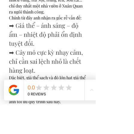
chỉ duy nhất một nhà vườn ở Xuân Quan 
ra ngôi thành công.
Chính từ đây anh nhận ra gốc rễ vấn đề:
➡ Giá thể – ánh sáng – độ 
ẩm – nhiệt độ phải ổn định 
tuyệt đối.
➡ Cây mô cực kỳ nhạy cảm, 
chỉ cần sai lệch nhỏ là chết 
hàng loạt.
Đặc biệt, giá thể sạch và độ lớn hạt giá thể 
là yếu tố quyết định việc cây hấp thu dinh 
dưỡng vừa đủ – không thiếu, không thừa.
Đây chính là “bài học xương máu” giúp 
anh tối ưu quy trình sau này.
5. Tối ưu tỷ lệ sống – 
nền tảng giữ giá giống 
suốt 5 năm