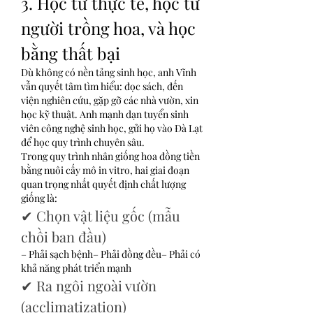
3. Học từ thực tế, học từ 
người trồng hoa, và học 
bằng thất bại
Dù không có nền tảng sinh học, anh Vĩnh 
vẫn quyết tâm tìm hiểu: đọc sách, đến 
viện nghiên cứu, gặp gỡ các nhà vườn, xin 
học kỹ thuật. Anh mạnh dạn tuyển sinh 
viên công nghệ sinh học, gửi họ vào Đà Lạt 
để học quy trình chuyên sâu.
Trong quy trình nhân giống hoa đồng tiền 
bằng nuôi cấy mô in vitro, hai giai đoạn 
quan trọng nhất quyết định chất lượng 
giống là:
✔ Chọn vật liệu gốc (mẫu 
chồi ban đầu)
– Phải sạch bệnh– Phải đồng đều– Phải có 
khả năng phát triển mạnh
✔ Ra ngôi ngoài vườn 
(acclimatization)