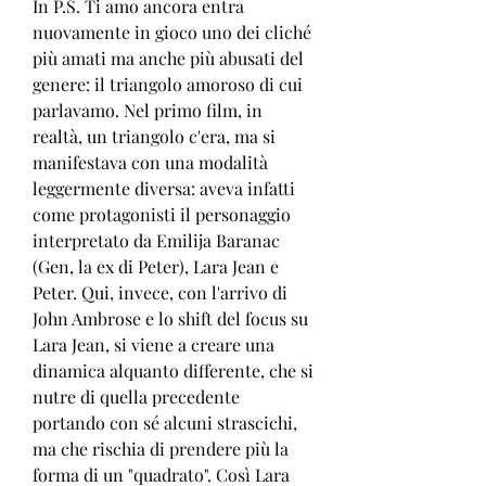
In P.S. Ti amo ancora entra 
nuovamente in gioco uno dei cliché 
più amati ma anche più abusati del 
genere: il triangolo amoroso di cui 
parlavamo. Nel primo film, in 
realtà, un triangolo c'era, ma si 
manifestava con una modalità 
leggermente diversa: aveva infatti 
come protagonisti il personaggio 
interpretato da Emilija Baranac 
(Gen, la ex di Peter), Lara Jean e 
Peter. Qui, invece, con l'arrivo di 
John Ambrose e lo shift del focus su 
Lara Jean, si viene a creare una 
dinamica alquanto differente, che si 
nutre di quella precedente 
portando con sé alcuni strascichi, 
ma che rischia di prendere più la 
forma di un "quadrato". Così Lara 