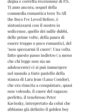
degna e corretta recensione di P.S. 
Ti amo ancora, sequel della 
commedia romantica teen To All 
the Boys I've Loved Before, è 
sintonizzarsi con il nostro io 
sedicenne, quello dei mille dubbi, 
delle prime volte, della paura di 
essere troppo o poco romantici, del 
"non spezzarmi il cuore". Una volta 
fatto questo passo indietro ( a meno 
che chi legge non sia un 
adolescente) ci si può immergere 
nel mondo a tinte pastello della 
stanza di Lara Jean (Lana Condor), 
che era riuscita a conquistare, quasi 
non volendo, il cuore del ragazzo 
perfetto, il tenebroso Peter 
Kavinsky, interpretato da colui che 
abbiamo già definito il golden boy 