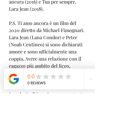
ancora (2016) e Tua per sempre, 
Lara Jean (2018).
P.S. Ti amo ancora è un film del 
2020 diretto da Michael Fimognari. 
Lara Jean (Lana Condor) e Peter 
(Noah Centineo) si sono dichiarati 
amore e sono ufficialmente una 
coppia. Avere una relazione con il 
ragazzo più ambito del liceo, 
tuttavia, non è semplice soprattutto 
quando la sua ex Gen (Madeleine 
Arthur) non è mai uscita di scena. 
Le gelosie di Lara Jean creano tanta 
confusione sentimentale, 
amplificata dalla risposta 
inaspettata di John Ambrose 
McClaren (Jordan Fisher) alla 
lettera d'amore che la sorellina 