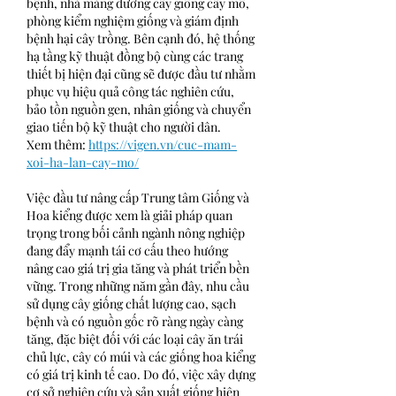
bệnh, nhà màng dưỡng cây giống cấy mô, 
phòng kiểm nghiệm giống và giám định 
bệnh hại cây trồng. Bên cạnh đó, hệ thống 
hạ tầng kỹ thuật đồng bộ cùng các trang 
thiết bị hiện đại cũng sẽ được đầu tư nhằm 
phục vụ hiệu quả công tác nghiên cứu, 
bảo tồn nguồn gen, nhân giống và chuyển 
giao tiến bộ kỹ thuật cho người dân.
Xem thêm: 
https://vigen.vn/cuc-mam-
xoi-ha-lan-cay-mo/
Việc đầu tư nâng cấp Trung tâm Giống và 
Hoa kiểng được xem là giải pháp quan 
trọng trong bối cảnh ngành nông nghiệp 
đang đẩy mạnh tái cơ cấu theo hướng 
nâng cao giá trị gia tăng và phát triển bền 
vững. Trong những năm gần đây, nhu cầu 
sử dụng cây giống chất lượng cao, sạch 
bệnh và có nguồn gốc rõ ràng ngày càng 
tăng, đặc biệt đối với các loại cây ăn trái 
chủ lực, cây có múi và các giống hoa kiểng 
có giá trị kinh tế cao. Do đó, việc xây dựng 
cơ sở nghiên cứu và sản xuất giống hiện 