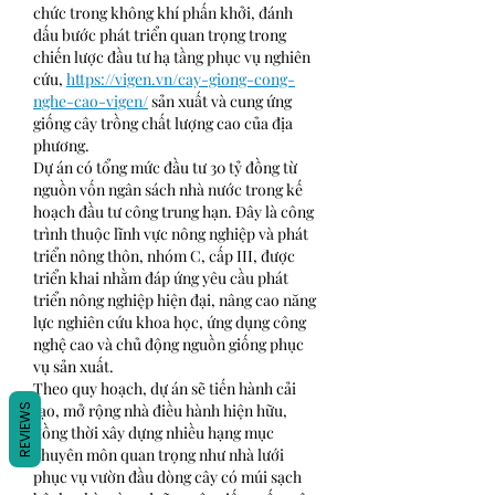
chức trong không khí phấn khởi, đánh 
dấu bước phát triển quan trọng trong 
chiến lược đầu tư hạ tầng phục vụ nghiên 
cứu, 
https://vigen.vn/cay-giong-cong-
nghe-cao-vigen/
 sản xuất và cung ứng 
giống cây trồng chất lượng cao của địa 
phương.
Dự án có tổng mức đầu tư 30 tỷ đồng từ 
nguồn vốn ngân sách nhà nước trong kế 
hoạch đầu tư công trung hạn. Đây là công 
trình thuộc lĩnh vực nông nghiệp và phát 
triển nông thôn, nhóm C, cấp III, được 
triển khai nhằm đáp ứng yêu cầu phát 
triển nông nghiệp hiện đại, nâng cao năng 
lực nghiên cứu khoa học, ứng dụng công 
nghệ cao và chủ động nguồn giống phục 
vụ sản xuất.
Theo quy hoạch, dự án sẽ tiến hành cải 
tạo, mở rộng nhà điều hành hiện hữu, 
REVIEWS
đồng thời xây dựng nhiều hạng mục 
chuyên môn quan trọng như nhà lưới 
phục vụ vườn đầu dòng cây có múi sạch 