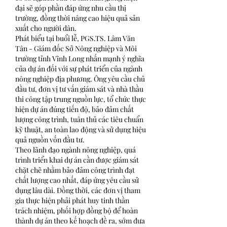
đại sẽ góp phần đáp ứng nhu cầu thị 
trường, đồng thời nâng cao hiệu quả sản 
xuất cho người dân.
Phát biểu tại buổi lễ, PGS.TS. Lâm Văn 
Tân - Giám đốc Sở Nông nghiệp và Môi 
trường tỉnh Vĩnh Long nhấn mạnh ý nghĩa 
của dự án đối với sự phát triển của ngành 
nông nghiệp địa phương. Ông yêu cầu chủ 
đầu tư, đơn vị tư vấn giám sát và nhà thầu 
thi công tập trung nguồn lực, tổ chức thực 
hiện dự án đúng tiến độ, bảo đảm chất 
lượng công trình, tuân thủ các tiêu chuẩn 
kỹ thuật, an toàn lao động và sử dụng hiệu 
quả nguồn vốn đầu tư.
Theo lãnh đạo ngành nông nghiệp, quá 
trình triển khai dự án cần được giám sát 
chặt chẽ nhằm bảo đảm công trình đạt 
chất lượng cao nhất, đáp ứng yêu cầu sử 
dụng lâu dài. Đồng thời, các đơn vị tham 
gia thực hiện phải phát huy tinh thần 
trách nhiệm, phối hợp đồng bộ để hoàn 
thành dự án theo kế hoạch đề ra, sớm đưa 