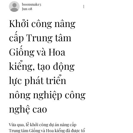
boonsnake3
Jun 08
Khởi công nâng 
cấp Trung tâm 
Giống và Hoa 
kiểng, tạo động 
lực phát triển 
nông nghiệp công 
nghệ cao
Vừa qua, lễ khởi công dự án nâng cấp 
Trung tâm Giống và Hoa kiểng đã được tổ 