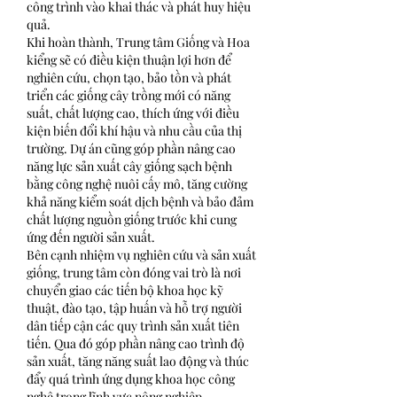
công trình vào khai thác và phát huy hiệu 
quả.
Khi hoàn thành, Trung tâm Giống và Hoa 
kiểng sẽ có điều kiện thuận lợi hơn để 
nghiên cứu, chọn tạo, bảo tồn và phát 
triển các giống cây trồng mới có năng 
suất, chất lượng cao, thích ứng với điều 
kiện biến đổi khí hậu và nhu cầu của thị 
trường. Dự án cũng góp phần nâng cao 
năng lực sản xuất cây giống sạch bệnh 
bằng công nghệ nuôi cấy mô, tăng cường 
khả năng kiểm soát dịch bệnh và bảo đảm 
chất lượng nguồn giống trước khi cung 
ứng đến người sản xuất.
Bên cạnh nhiệm vụ nghiên cứu và sản xuất 
giống, trung tâm còn đóng vai trò là nơi 
chuyển giao các tiến bộ khoa học kỹ 
thuật, đào tạo, tập huấn và hỗ trợ người 
dân tiếp cận các quy trình sản xuất tiên 
tiến. Qua đó góp phần nâng cao trình độ 
sản xuất, tăng năng suất lao động và thúc 
đẩy quá trình ứng dụng khoa học công 
nghệ trong lĩnh vực nông nghiệp.