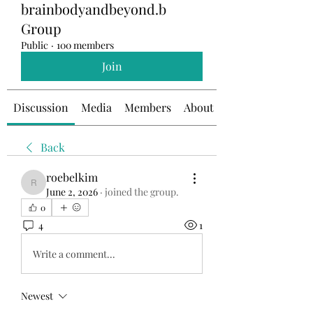
brainbodyandbeyond.b
Group
Public
·
100 members
Join
Discussion
Media
Members
About
Back
roebelkim
roebelkim
June 2, 2026
·
joined the group.
0
4
1
Write a comment...
Newest