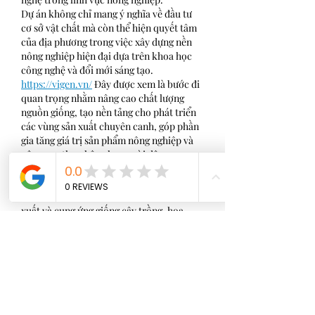
Dự án không chỉ mang ý nghĩa về đầu tư 
cơ sở vật chất mà còn thể hiện quyết tâm 
của địa phương trong việc xây dựng nền 
nông nghiệp hiện đại dựa trên khoa học 
công nghệ và đổi mới sáng tạo. 
https://vigen.vn/
 Đây được xem là bước đi 
quan trọng nhằm nâng cao chất lượng 
nguồn giống, tạo nền tảng cho phát triển 
các vùng sản xuất chuyên canh, góp phần 
gia tăng giá trị sản phẩm nông nghiệp và 
nâng cao thu nhập cho người dân.
Trong tương lai, khi đi vào hoạt động ổn 
định, Trung tâm Giống và Hoa kiểng được 
kỳ vọng sẽ trở thành cơ sở nghiên cứu, sản 
xuất và cung ứng giống cây trồng, hoa 
kiểng chất lượng cao của tỉnh và khu vực, 
góp phần thực hiện hiệu quả mục tiêu tái 
cơ cấu ngành nông nghiệp theo hướng 
hiện đại, xanh, bền vững và thích ứng với 
biến đổi khí hậu, đáp ứng yêu cầu phát 
triển kinh tế - xã hội trong giai đoạn mới.