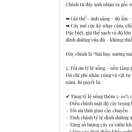
Chính từ đây anh nhận ra gốc r
➡ Giá thể – ánh sáng – độ ẩm – 
➡ Cây mô cực kỳ nhạy cảm, chỉ c
Đặc biệt, giá thể sạch và độ lớn
dinh dưỡng vừa đủ – không thiế
Đây chính là “bài học xương má
5. Tối ưu tỷ lệ sống – nền tảng 
Dù chi phí nhân công và vật tư t
năm. Bí quyết là:
✔ Tăng tỷ lệ sống thêm 5–10%
– Điều chỉnh mật độ cây trong 
– Tối ưu thời gian cấy chuyền
– Tinh chỉnh tỷ lệ dinh dưỡng 
– Tăng số lượng cây ra vườn khi
– Giảm vào thời điểm khắc ngh