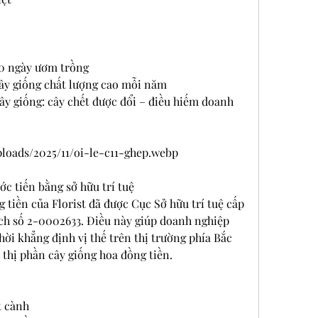
30 ngày ươm trồng
cây giống chất lượng cao mỗi năm
ây giống: cây chết được đổi – điều hiếm doanh 
ploads/2025/11/oi-le-c11-ghep.webp
ớc tiến bằng sở hữu trí tuệ
tiền của Florist đã được Cục Sở hữu trí tuệ cấp 
ch số 2-0002633. Điều này giúp doanh nghiệp 
hời khẳng định vị thế trên thị trường phía Bắc 
thị phần cây giống hoa đồng tiền.
t cành