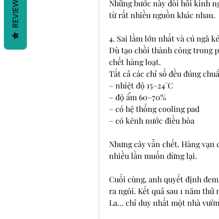
REVIEWS
Những bước này đòi hỏi kinh n
từ rất nhiều nguồn khác nhau.
4. Sai lầm lớn nhất và cú ngã k
Dù tạo chồi thành công trong ph
chết hàng loạt.
Tất cả các chỉ số đều đúng chu
– nhiệt độ 15–24°C
– độ ẩm 60–70%
– có hệ thống cooling pad
– có kênh nước điều hòa
Nhưng cây vẫn chết. Hàng vạn câ
nhiều lần muốn dừng lại.
Cuối cùng, anh quyết định đem 
ra ngôi. Kết quả sau 1 năm thử 
La… chỉ duy nhất một nhà vườn