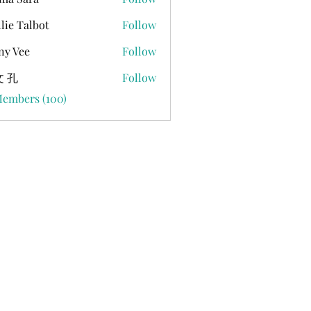
lie Talbot
Follow
ny Vee
Follow
 孔
Follow
Members (100)