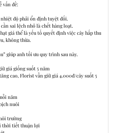
ễ vấn đề:
nhiệt độ phải ổn định tuyệt đối.
ần sai lệch nhỏ là chết hàng loạt.
 hạt giá thể là yếu tố quyết định việc cây hấp thu 
u, không thừa.
u” giúp anh tối ưu quy trình sau này.
giữ giá giống suốt 5 năm
ăng cao, Florist vẫn giữ giá 4.000đ/cây suốt 5 
 mỗi năm
bịch nuôi
môi trường
 thời tiết thuận lợi
iệt