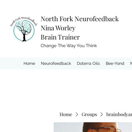
North Fork
Neurofeedback
Nina Worley
Brain Trainer
Change The Way You Think
Home
Neurofeedback
Doterra Oils
Bee-Yond
Home
Groups
brainbodya