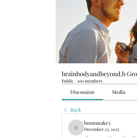
brainbodyandbeyond.b Gr
Public
·
100 members
Discussion
Media
Back
boonsnake3
December 23, 2025
boonsnake3