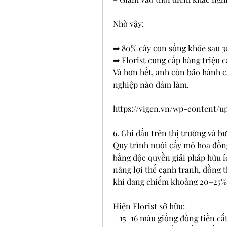
Nhờ vậy:
➡ 80% cây con sống khỏe sau 
➡ Florist cung cấp hàng triệu 
Và hơn hết, anh còn bảo hành c
nghiệp nào dám làm.
https://vigen.vn/wp-content/u
6. Ghi dấu trên thị trường và bư
Quy trình nuôi cấy mô hoa đồng 
bằng độc quyền giải pháp hữu í
nâng lợi thế cạnh tranh, đồng t
khi đang chiếm khoảng 20–25% 
Hiện Florist sở hữu:
– 15–16 màu giống đồng tiền cắ