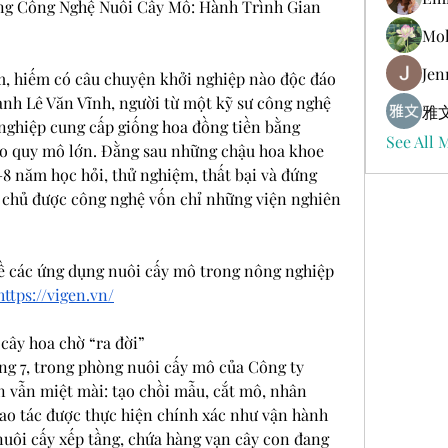
g Công Nghệ Nuôi Cấy Mô: Hành Trình Gian 
Mol
Jen
, hiếm có câu chuyện khởi nghiệp nào độc đáo 
anh Lê Văn Vĩnh, người từ một kỹ sư công nghệ 
雅文
nghiệp cung cấp giống hoa đồng tiền bằng 
See All 
o quy mô lớn. Đằng sau những chậu hoa khoe 
–8 năm học hỏi, thử nghiệm, thất bại và đứng 
 chủ được công nghệ vốn chỉ những viện nghiên 
 các ứng dụng nuôi cấy mô trong nông nghiệp 
https://vigen.vn/
cây hoa chờ “ra đời”
ng 7, trong phòng nuôi cấy mô của Công ty 
 vẫn miệt mài: tạo chồi mẫu, cắt mô, nhân 
o tác được thực hiện chính xác như vận hành 
nuôi cấy xếp tầng, chứa hàng vạn cây con đang 