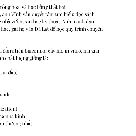
trồng hoa, và học bằng thất bại
 anh Vĩnh vẫn quyết tâm tìm hiểu: đọc sách, 
c nhà vườn, xin học kỹ thuật. Anh mạnh dạn 
học, gửi họ vào Đà Lạt để học quy trình chuyên 
đồng tiền bằng nuôi cấy mô in vitro, hai giai 
h chất lượng giống là:
ban đầu)
 mạnh
ization)
ng nhà kính
tổn thương nhất