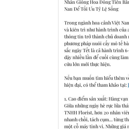
Nhân Giống Hoa Đồng Tiền Bằn
Nan Để Tối Ưu Tỷ Lệ Sống
Trong ngành hoa cảnh Việt Nam
và kiên trì như hành trình của 
thông tin trở thành chủ doanh 
phương pháp nuôi cấy mô tế bà
sắc ngày Tết là cả hành trình 6
dậy nhiều lần để cuối cùng làm
cứu lớn mới thực hiện.
Nếu bạn muốn tìm hiểu thêm về
hiện đại, có thể tham khảo tại: 
1. Cao điểm sản xuất: Hàng vạn 
Giữa những ngày hè rực lửa thá
TNHH Florist, hơn 20 nhân viên
nhanh chồi, tách cụm… từng tha
một cỗ máy tinh vi. Những giá 