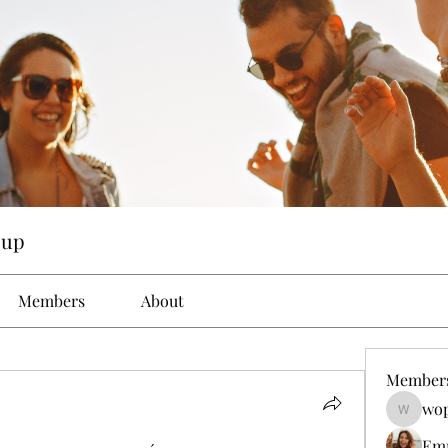
oup
Members
About
Member
wop
wopove3
Em