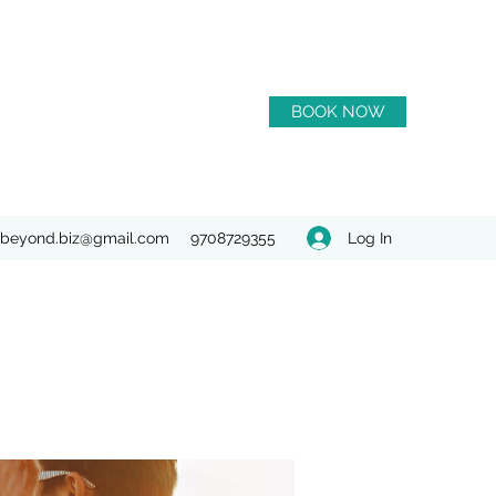
BOOK NOW
Log In
beyond.biz@gmail.com
9708729355