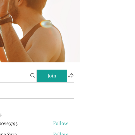
Join
s
ove3793
Follow
793
ma Sara
Follow