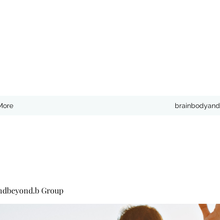
More
brainbodyand
ndbeyond.b Group