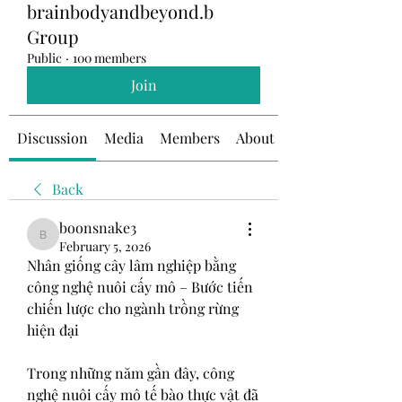
brainbodyandbeyond.b
Group
Public
·
100 members
Join
Discussion
Media
Members
About
Back
boonsnake3
boonsnake3
February 5, 2026
Nhân giống cây lâm nghiệp bằng 
công nghệ nuôi cấy mô – Bước tiến 
chiến lược cho ngành trồng rừng 
hiện đại
Trong những năm gần đây, công 
nghệ nuôi cấy mô tế bào thực vật đã 