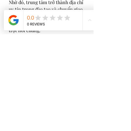
Nhờ đó, trung tâm trở thành địa chỉ 
uy tín trong đào tạo và chuyển giao 
công nghệ, góp phần phát triển 
nguồn nhân lực cho ngành trồng 
trọt nói chung.
Một ví dụ ứng dụng thực tế khác về 
giống nuôi cấy mô bạn có thể xem 
tại đây:
https://vigen.vn/chuoi-sap-cay-mo/
4. Kết luận
Công nghệ nuôi cấy mô đang mở ra 
một hướng đi mới cho ngành lâm 
nghiệp Việt Nam: chủ động nguồn 
giống chất lượng, nâng cao năng 
suất rừng trồng, bảo tồn giống cây 
quý hiếm và thúc đẩy sản xuất theo 
hướng hiện đại – bền vững.