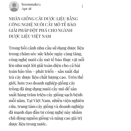
boonsnake3
Apr 18
NHÂN GIỐNG CÂY DƯỢC LIỆU BẰNG 
CÔNG NGHỆ NUÔI CẤY MÔ TẾ BÀO: 
GIẢI PHÁP ĐỘT PHÁ CHO NGÀNH 
DƯỢC LIỆU VIỆT NAM
Trong bối cảnh nhu cầu sử dụng dược liệu 
trong chăm sóc sức khỏe ngày càng tăng, 
công nghệ nuôi cấy mô tế bào thực vật nổi 
lên như một lời giải toàn diện cho cả bài 
toán bảo tồn – phát triển – sản xuất đại 
trà cây dược liệu chất lượng cao. Trên thế 
giới, hơn 700 doanh nghiệp giống cây 
trồng đã ứng dụng nuôi cấy mô để sản 
xuất hàng trăm triệu cây giống sạch bệnh 
mỗi năm. Tại Việt Nam, nhiều viện nghiên 
cứu, trung tâm cây giống và doanh nghiệp 
đã mạnh dạn đầu tư công nghệ này nhằm 
chủ động nguồn giống và nâng cao giá trị 
dược liệu trong nước.