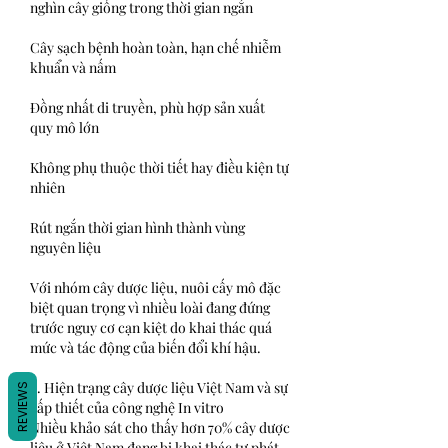
nghìn cây giống trong thời gian ngắn
Cây sạch bệnh hoàn toàn, hạn chế nhiễm 
khuẩn và nấm
Đồng nhất di truyền, phù hợp sản xuất 
quy mô lớn
Không phụ thuộc thời tiết hay điều kiện tự 
nhiên
Rút ngắn thời gian hình thành vùng 
nguyên liệu
Với nhóm cây dược liệu, nuôi cấy mô đặc 
biệt quan trọng vì nhiều loài đang đứng 
trước nguy cơ cạn kiệt do khai thác quá 
mức và tác động của biến đổi khí hậu.
2. Hiện trạng cây dược liệu Việt Nam và sự 
REVIEWS
cấp thiết của công nghệ In vitro
Nhiều khảo sát cho thấy hơn 70% cây dược 
liệu ở Việt Nam đang bị khai thác tự phát, 