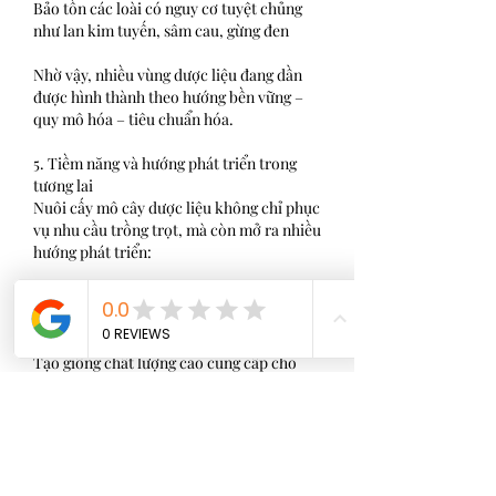
Bảo tồn các loài có nguy cơ tuyệt chủng 
như lan kim tuyến, sâm cau, gừng đen
Nhờ vậy, nhiều vùng dược liệu đang dần 
được hình thành theo hướng bền vững – 
quy mô hóa – tiêu chuẩn hóa.
5. Tiềm năng và hướng phát triển trong 
tương lai
Nuôi cấy mô cây dược liệu không chỉ phục 
vụ nhu cầu trồng trọt, mà còn mở ra nhiều 
hướng phát triển:
Sản xuất sinh khối công nghiệp để chiết 
xuất hoạt chất quý
Tạo giống chất lượng cao cung cấp cho 
doanh nghiệp sản xuất dược phẩm
Xây dựng chuỗi liên kết dược liệu chuẩn 
GACP-WHO
Ứng dụng AI – IoT trong phòng nuôi cấy 