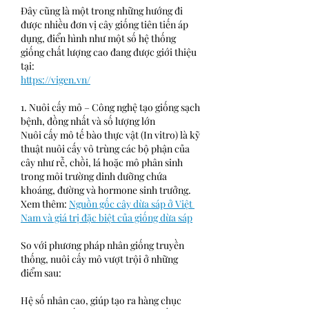
Đây cũng là một trong những hướng đi 
được nhiều đơn vị cây giống tiên tiến áp 
dụng, điển hình như một số hệ thống 
giống chất lượng cao đang được giới thiệu 
tại:
https://vigen.vn/
1. Nuôi cấy mô – Công nghệ tạo giống sạch 
bệnh, đồng nhất và số lượng lớn
Nuôi cấy mô tế bào thực vật (In vitro) là kỹ 
thuật nuôi cấy vô trùng các bộ phận của 
cây như rễ, chồi, lá hoặc mô phân sinh 
trong môi trường dinh dưỡng chứa 
khoáng, đường và hormone sinh trưởng.
Xem thêm: 
Nguồn gốc cây dừa sáp ở Việt 
Nam và giá trị đặc biệt của giống dừa sáp
So với phương pháp nhân giống truyền 
thống, nuôi cấy mô vượt trội ở những 
điểm sau:
Hệ số nhân cao, giúp tạo ra hàng chục 