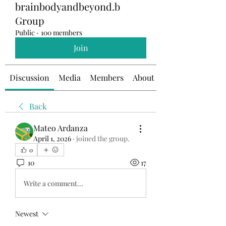
brainbodyandbeyond.b
Group
Public
·
100 members
Join
Discussion
Media
Members
About
Back
Mateo Ardanza
April 1, 2026
·
joined the group.
0
10
17
Write a comment...
Newest