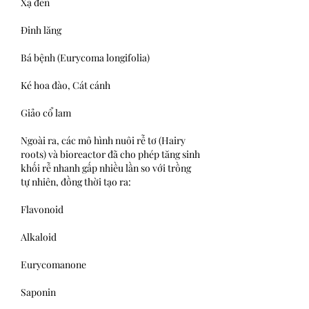
Xạ đen
Đinh lăng
Bá bệnh (Eurycoma longifolia)
Ké hoa đào, Cát cánh
Giảo cổ lam
Ngoài ra, các mô hình nuôi rễ tơ (Hairy 
roots) và bioreactor đã cho phép tăng sinh 
khối rễ nhanh gấp nhiều lần so với trồng 
tự nhiên, đồng thời tạo ra:
Flavonoid
Alkaloid
Eurycomanone
Saponin