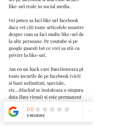
like-uri reale in social media.
Vei putea sa faci like uri facebook 
daca vei citi toate articolele noastre 
despre cum sa faci multe like-uri de 
la alte persoane. Pe youtube si pe 
google gasesti tot ce vrei sa stii cu 
privire la like-uri.
Am eu un hack care functioneaza pt 
toate jocurile de pe facebook (vieti 
si bani nelimitati, speciale, 
etc...)Hackul se instaleaza o singura 
data (fara virusi) si este permanent 
activ ori de cate ori va logati pe 
facebook doar de pe calculatorul 
unde a fost instalat ! 350c69d7ab