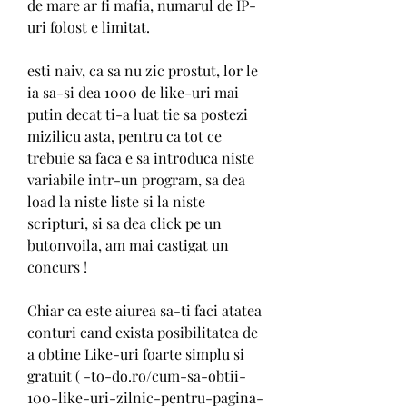
de mare ar fi mafia, numarul de IP-
uri folost e limitat.
esti naiv, ca sa nu zic prostut, lor le 
ia sa-si dea 1000 de like-uri mai 
putin decat ti-a luat tie sa postezi 
mizilicu asta, pentru ca tot ce 
trebuie sa faca e sa introduca niste 
variabile intr-un program, sa dea 
load la niste liste si la niste 
scripturi, si sa dea click pe un 
butonvoila, am mai castigat un 
concurs !
Chiar ca este aiurea sa-ti faci atatea 
conturi cand exista posibilitatea de 
a obtine Like-uri foarte simplu si 
gratuit ( -to-do.ro/cum-sa-obtii-
100-like-uri-zilnic-pentru-pagina-