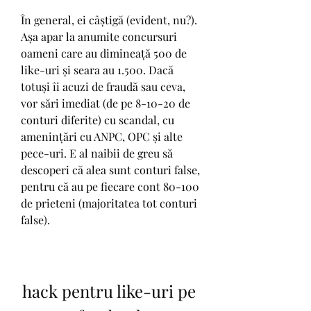
În general, ei câștigă (evident, nu?). 
Așa apar la anumite concursuri 
oameni care au dimineață 500 de 
like-uri și seara au 1.500. Dacă 
totuși îi acuzi de fraudă sau ceva, 
vor sări imediat (de pe 8-10-20 de 
conturi diferite) cu scandal, cu 
amenințări cu ANPC, OPC și alte 
pece-uri. E al naibii de greu să 
descoperi că alea sunt conturi false, 
pentru că au pe fiecare cont 80-100 
de prieteni (majoritatea tot conturi 
false).
hack pentru like-uri pe 