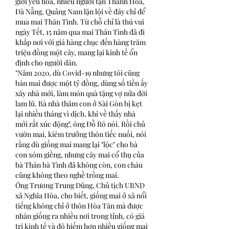
giới yêu hoa, nhiều người tận Thanh Hóa, 
Đà Nẵng, Quảng Nam lặn lội về đây chỉ để 
mua mai Thân Tình. Từ chỗ chỉ là thú vui 
ngày Tết, 15 năm qua mai Thân Tình đã đi 
khắp nơi với giá hàng chục đến hàng trăm 
triệu đồng một cây, mang lại kinh tế ổn 
định cho người dân.
"Năm 2020, dù Covid-19 nhưng tôi cũng 
bán mai được một tỷ đồng, dùng số tiền ấy 
xây nhà mới, làm món quà tặng vợ nửa đời 
lam lũ. Bà nhà thăm con ở Sài Gòn bị kẹt 
lại nhiều tháng vì dịch, khi về thấy nhà 
mới rất xúc động", ông Đỗ Rô nói. Rồi chủ 
vườn mai, kiêm trưởng thôn tiếc nuối, nói 
rằng dù giống mai mang lại "lộc" cho bà 
con xóm giềng, nhưng cây mai cổ thụ của 
bà Thân bà Tình đã không còn, con cháu 
cũng không theo nghề trồng mai.
Ông Trương Trung Dũng, Chủ tịch UBND 
xã Nghĩa Hòa, cho biết, giống mai ở xã nổi 
tiếng không chỉ ở thôn Hòa Tân mà được 
nhân giống ra nhiều nơi trong tỉnh, có giá 
trị kinh tế và độ hiếm hơn nhiều giống mai 