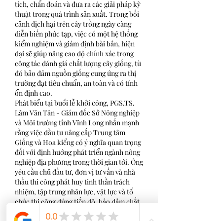
tích, chẩn đoán và đưa ra các giải pháp kỹ 
thuật trong quá trình sản xuất. Trong bối 
cảnh dịch hại trên cây trồng ngày càng 
diễn biến phức tạp, việc có một hệ thống 
kiểm nghiệm và giám định bài bản, hiện 
đại sẽ giúp nâng cao độ chính xác trong 
công tác đánh giá chất lượng cây giống, từ 
đó bảo đảm nguồn giống cung ứng ra thị 
trường đạt tiêu chuẩn, an toàn và có tính 
ổn định cao.
Phát biểu tại buổi lễ khởi công, PGS.TS. 
Lâm Văn Tân - Giám đốc Sở Nông nghiệp 
và Môi trường tỉnh Vĩnh Long nhấn mạnh 
rằng việc đầu tư nâng cấp Trung tâm 
Giống và Hoa kiểng có ý nghĩa quan trọng 
đối với định hướng phát triển ngành nông 
nghiệp địa phương trong thời gian tới. Ông 
yêu cầu chủ đầu tư, đơn vị tư vấn và nhà 
thầu thi công phát huy tinh thần trách 
nhiệm, tập trung nhân lực, vật lực và tổ 
chức thi công đúng tiến độ, bảo đảm chất 
lượng, kỹ thuật và mỹ quan công trình; 