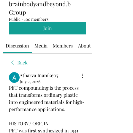
brainbodyandbeyond.b
Group
Public
·
100 members
Join
Discussion
Media
Members
About
Back
Atharva Inamke07
July 2, 2026
PET compounding is the process 
that transforms ordinary plastic 
into engineered materials for high-
performance applications.
HISTORY / ORIGIN
PET was first synthesized in 1941 