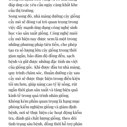
đáp ứng các yêu cầu ngày càng khắt khe 
của thị trường.
Song song đó, nhà màng dưỡng cây giống 
cấy mô sẽ đóng vai trò quan trọng trong 
việc đẩy mạnh ứng dụng công nghệ sinh 
học vào sản xuất giống. Công nghệ nuôi 
cấy mô hiện nay được xem là một trong 
những phương pháp tiên tiến, cho phép 
tạo ra số lượng lớn cây giống trong thời 
gian ngắn, bảo đảm độ đồng đều, sạch 
bệnh và giữ được những đặc tính ưu việt 
của giống gốc. Khi được đầu tư nhà màng, 
quy trình chăm sóc, thuần dưỡng cây sau 
cấy mô sẽ được thực hiện trong điều kiện 
tối ưu hơn, giúp nâng cao tỷ lệ sống, rút 
ngắn thời gian sản xuất và tăng hiệu quả 
kinh tế trong quá trình nhân giống.
Không kém phần quan trọng là hạng mục 
phòng kiểm nghiệm giống và giám định 
bệnh, nơi sẽ thực hiện các hoạt động kiểm 
tra, đánh giá chất lượng giống, theo dõi 
tình trạng sâu bệnh, đồng thời hỗ trợ phân 