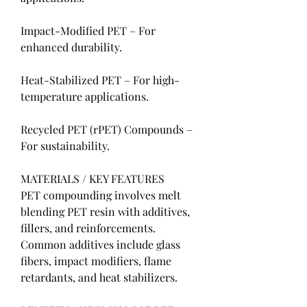
Impact-Modified PET – For 
enhanced durability.
Heat-Stabilized PET – For high-
temperature applications.
Recycled PET (rPET) Compounds – 
For sustainability.
MATERIALS / KEY FEATURES
PET compounding involves melt 
blending PET resin with additives, 
fillers, and reinforcements. 
Common additives include glass 
fibers, impact modifiers, flame 
retardants, and heat stabilizers.