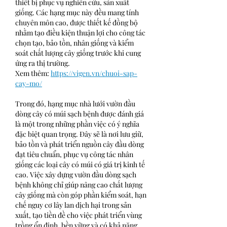
thiết bị phục vụ nghiên cứu, sản xuất 
giống. Các hạng mục này đều mang tính 
chuyên môn cao, được thiết kế đồng bộ 
nhằm tạo điều kiện thuận lợi cho công tác 
chọn tạo, bảo tồn, nhân giống và kiểm 
soát chất lượng cây giống trước khi cung 
ứng ra thị trường.
Xem thêm: 
https://vigen.vn/chuoi-sap-
cay-mo/
Trong đó, hạng mục nhà lưới vườn đầu 
dòng cây có múi sạch bệnh được đánh giá 
là một trong những phần việc có ý nghĩa 
đặc biệt quan trọng. Đây sẽ là nơi lưu giữ, 
bảo tồn và phát triển nguồn cây đầu dòng 
đạt tiêu chuẩn, phục vụ công tác nhân 
giống các loại cây có múi có giá trị kinh tế 
cao. Việc xây dựng vườn đầu dòng sạch 
bệnh không chỉ giúp nâng cao chất lượng 
cây giống mà còn góp phần kiểm soát, hạn 
chế nguy cơ lây lan dịch hại trong sản 
xuất, tạo tiền đề cho việc phát triển vùng 
trồng ổn định, bền vững và có khả năng 