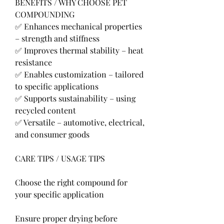
BENEFITS / WHY CHOOSE PET 
COMPOUNDING
✅ Enhances mechanical properties 
– strength and stiffness
✅ Improves thermal stability – heat 
resistance
✅ Enables customization – tailored 
to specific applications
✅ Supports sustainability – using 
recycled content
✅ Versatile – automotive, electrical, 
and consumer goods
CARE TIPS / USAGE TIPS
Choose the right compound for 
your specific application
Ensure proper drying before 