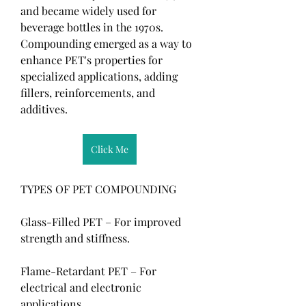
and became widely used for 
beverage bottles in the 1970s. 
Compounding emerged as a way to 
enhance PET's properties for 
specialized applications, adding 
fillers, reinforcements, and 
additives.
Click Me
TYPES OF PET COMPOUNDING
Glass-Filled PET – For improved 
strength and stiffness.
Flame-Retardant PET – For 
electrical and electronic 
applications.