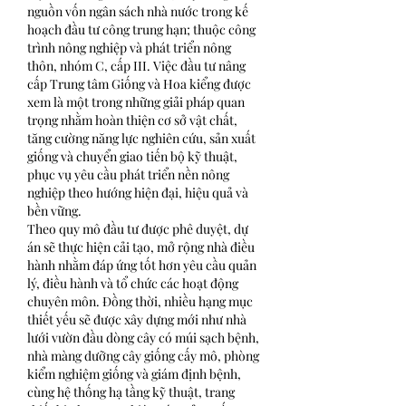
nguồn vốn ngân sách nhà nước trong kế 
hoạch đầu tư công trung hạn; thuộc công 
trình nông nghiệp và phát triển nông 
thôn, nhóm C, cấp III. Việc đầu tư nâng 
cấp Trung tâm Giống và Hoa kiểng được 
xem là một trong những giải pháp quan 
trọng nhằm hoàn thiện cơ sở vật chất, 
tăng cường năng lực nghiên cứu, sản xuất 
giống và chuyển giao tiến bộ kỹ thuật, 
phục vụ yêu cầu phát triển nền nông 
nghiệp theo hướng hiện đại, hiệu quả và 
bền vững.
Theo quy mô đầu tư được phê duyệt, dự 
án sẽ thực hiện cải tạo, mở rộng nhà điều 
hành nhằm đáp ứng tốt hơn yêu cầu quản 
lý, điều hành và tổ chức các hoạt động 
chuyên môn. Đồng thời, nhiều hạng mục 
thiết yếu sẽ được xây dựng mới như nhà 
lưới vườn đầu dòng cây có múi sạch bệnh, 
nhà màng dưỡng cây giống cấy mô, phòng 
kiểm nghiệm giống và giám định bệnh, 
cùng hệ thống hạ tầng kỹ thuật, trang 